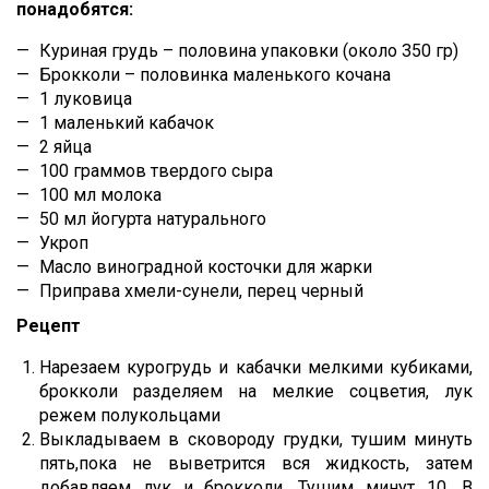
понадобятся:
Куриная грудь – половина упаковки (около 350 гр)
Брокколи – половинка маленького кочана
1 луковица
1 маленький кабачок
2 яйца
100 граммов твердого сыра
100 мл молока
50 мл йогурта натурального
Укроп
Масло виноградной косточки для жарки
Приправа хмели-сунели, перец черный
Рецепт
Нарезаем курогрудь и кабачки мелкими кубиками,
брокколи разделяем на мелкие соцветия, лук
режем полукольцами
Выкладываем в сковороду грудки, тушим минуть
пять,пока не выветрится вся жидкость, затем
добавляем лук и брокколи. Тушим минут 10. В