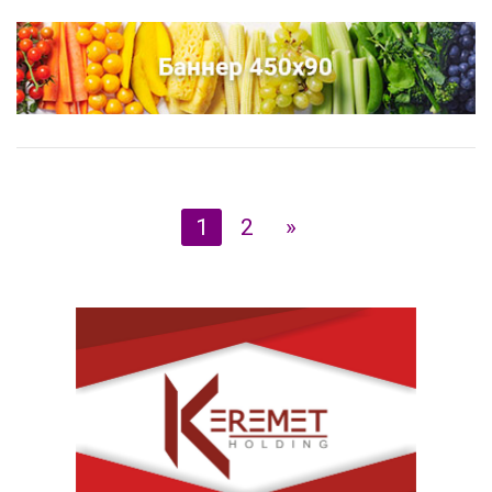
1
2
»