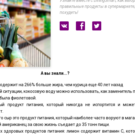
Узнайте вместе с DiningSmart, как выб
правильные продукты в супермаркете
похудеть!
А вы знали...?
одержит на 266% больше жира, чем курица еще 40 лет назад
й ситуации, кокосовую воду можно использовать, как заменитель 
 была фиолетовой.
ый продукт питания, который никогда не испортится и може
т.
о сыр это продукт питания, который наиболее часто воруют в мага
 американец за свою жизнь съедает до 35 тонн пищи.
ых здоровых продуктов питания: лимон содержит витамин С, кот