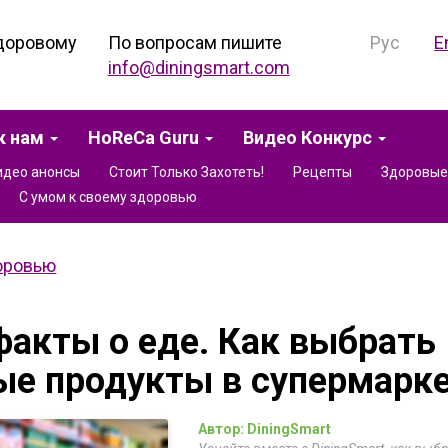
доровому
По вопросам пишите
Рус
E
info@diningsmart.com
к нам
HoReCa Guru
Видео Конкурс
идео анонсы
Стоит Только Захотеть!
Рецепты
Здоровые
С умом к своему здоровью
оровью
акты о еде. Как выбрать
ые продукты в супермарк
Автор: DiningSmart