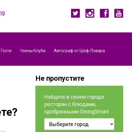
ng
 Гости
Члены Клуба
Автограф от Шеф-Повара
Не пропустите
Найдите в своем городе
ресторан с блюдами,
ете?
одобренными DiningSmart