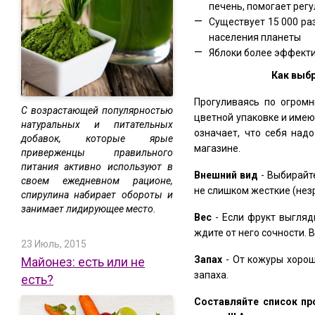
печень, помогает рег
Существует 15 000 ра
населения планеты
Яблоки более эффекти
Как выб
Прогуливаясь по огромн
С возрастающей популярностью
цветной упаковке и имею
натуральных и питательных
означает, что себя над
добавок, которые ярые
магазине.
приверженцы правильного
питания активно используют в
Внешний вид
- Выбирайт
своем ежедневном рационе,
не слишком жесткие (нез
спирулина набирает обороты и
занимает лидирующее место.
Вес
- Если фрукт выгляди
ждите от него сочности.
23 Июль, 2015
Запах
- От кожуры хорош
Майонез: есть или не
запаха.
есть?
Составляйте список пр