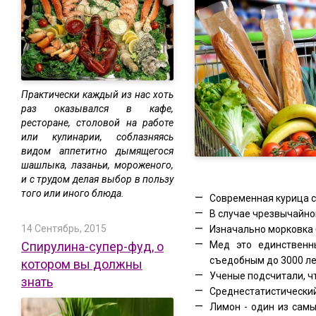
Практически каждый из нас хоть
раз оказывался в кафе,
ресторане, столовой на работе
или кулинарии, соблазняясь
видом аппетитно дымящегося
шашлыка, лазаньи, мороженого,
и с трудом делая выбор в пользу
того или иного блюда.
Современная курица с
В случае чрезвычайно
14 Сентябрь, 2015
Изначально морковка
Мед это единственн
Спирулина-супер-фуд, о
съедобным до 3000 ле
котором вы должны
Ученые подсчитали, чт
знать
Среднестатистический
Лимон - один из сам