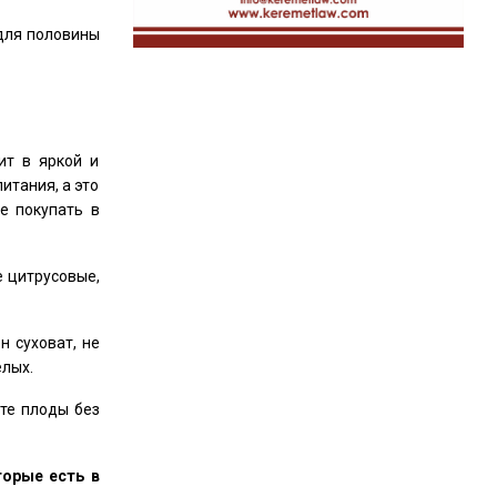
 для половины
ит в яркой и
итания, а это
е покупать в
е цитрусовые,
н суховат, не
елых.
те плоды без
торые есть в