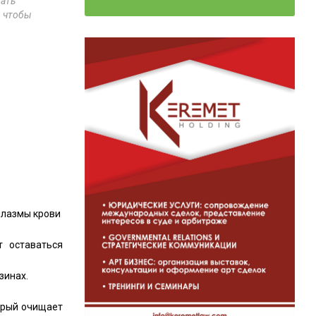
рать
, чтобы
плазмы крови
т оставаться
зинах.
орый очищает