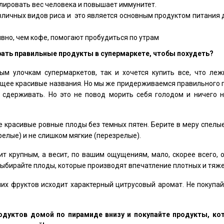
улировать вес человека и повышает иммунитет.
зличных видов риса и это является основным продуктом питания
вно, чем кофе, помогают пробудиться по утрам
рать правильные продукты в супермаркете, чтобы похудеть?
ым улочкам супермаркетов, так и хочется купить все, что леж
щее красивые названия. Но мы же придерживаемся правильного п
о сдерживать. Но это не повод морить себя голодом и ничего н
е красивые ровные плоды без темных пятен. Берите в меру спелы
релые) и не слишком мягкие (перезрелые).
т крупным, а весит, по вашим ощущениям, мало, скорее всего, о
 Выбирайте плоды, которые производят впечатление плотных и тяж
их фруктов исходит характерный цитрусовый аромат. Не покупай
одуктов домой по пирамиде внизу и покупайте продукты, ко