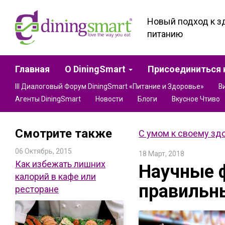
Новый подход к з
питанию
Главная
О DiningSmart
Присоединиться 
III Диалоговый Форум DiningSmart «Питание и Здоровье»
В
Агенты DiningSmart
Новости
Блоги
Вкусное Чтиво
Смотрите также
С умом к своему зд
06 Октябрь, 2015
18 Март, 2018
Как избежать лишних
Научные ф
калорий в кафе или
правильн
ресторане