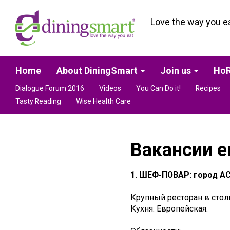
Love the way you e
Home
About DiningSmart
Join us
HoR
Dialogue Forum 2016
Videos
You Can Do it!
Recipes
Tasty Reading
Wise Health Care
Вакансии e
1. ШЕФ-ПОВАР: город А
Крупный ресторан в стол
Кухня: Европейская.