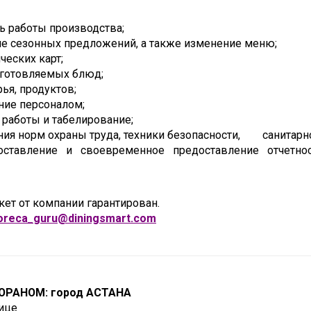
ь работы производства;
ие сезонных предложений, а также изменение меню;
ческих карт;
иготовляемых блюд;
ья, продуктов;
ние персоналом;
 работы и табелирование;
ия норм охраны труда, техники безопасности, санитарно
составление и своевременное предоставление отчетно
ет от компании гарантирован.
oreca
_
guru
@
diningsmart
.
com
ОРАНОМ: город АСТАНА
ице