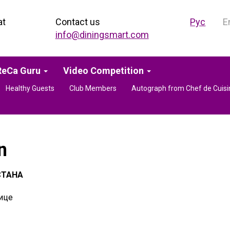
at
Contact us
Рус
E
info@diningsmart.com
eCa Guru
Video Competition
Healthy Guests
Club Members
Autograph from Chef de Cuisi
n
СТАНА
ице