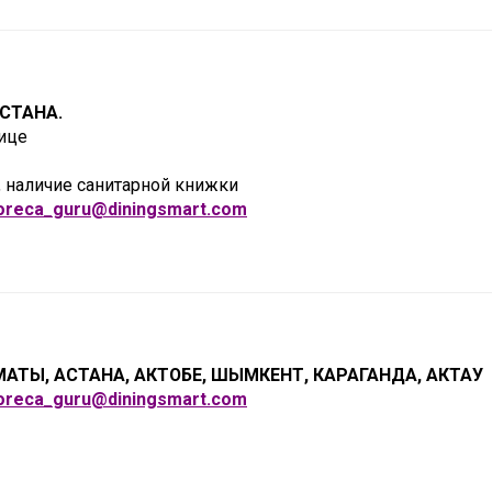
АСТАНА.
ице
, наличие санитарной книжки
oreca
_
guru
@
diningsmart
.
com
ЛМАТЫ, АСТАНА, АКТОБЕ, ШЫМКЕНТ, КАРАГАНДА, АКТАУ
oreca
_
guru
@
diningsmart
.
com