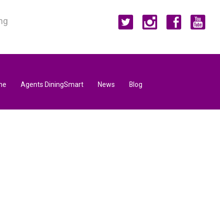
ng
ne
Agents DiningSmart
News
Blog