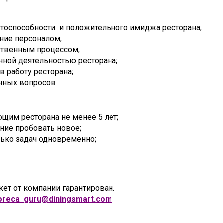
тоспособности и положительного имиджа ресторана;
ние персоналом;
ственным процессом;
нной деятельностью ресторана;
 работу ресторана;
нных вопросов
щим ресторана не менее 5 лет;
ние пробовать новое;
ько задач одновременно;
ет от компании гарантирован.
oreca
_
guru
@
diningsmart
.
com